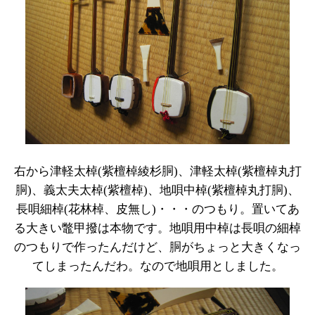
右から津軽太棹(紫檀棹綾杉胴)、津軽太棹(紫檀棹丸打
胴)、義太夫太棹(紫檀棹)、地唄中棹(紫檀棹丸打胴)、
長唄細棹(花林棹、皮無し)・・・のつもり。置いてあ
る大きい鼈甲撥は本物です。地唄用中棹は長唄の細棹
のつもりで作ったんだけど、胴がちょっと大きくなっ
てしまったんだわ。なので地唄用としました。