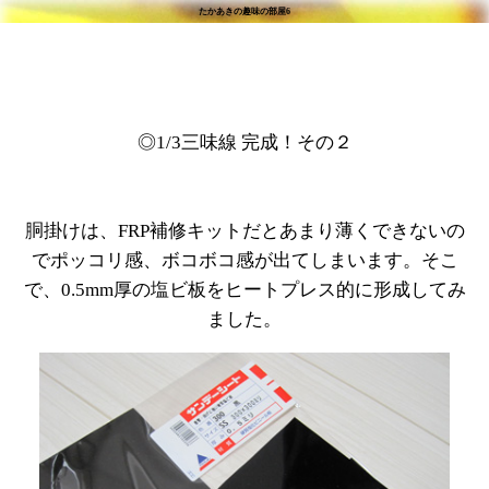
たかあきの趣味の部屋6
◎1/3三味線 完成！その２
胴掛けは、FRP補修キットだとあまり薄くできないの
でポッコリ感、ボコボコ感が出てしまいます。そこ
で、0.5mm厚の塩ビ板をヒートプレス的に形成してみ
ました。