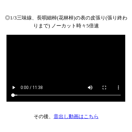
◎1/3三味線、長唄細棹(花林棹)の表の皮張り(張り終わ
りまで) ノーカット時々5倍速
その後、
音出し動画はこちら