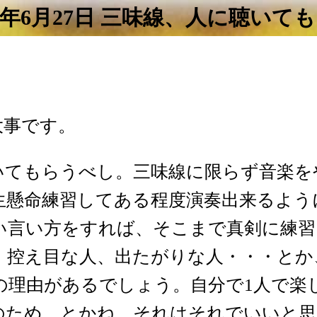
6年6月27日 三味線、人に聴い
大事です。
いてもらうべし。三味線に限らず音楽を
生懸命練習してある程度演奏出来るよう
い言い方をすれば、そこまで真剣に練習
、控え目な人、出たがりな人・・・とか
の理由があるでしょう。自分で1人で楽
のため、とかね。それはそれでいいと思