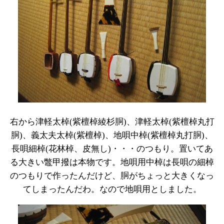
右から津軽太棹(紫檀棹綾杉胴)、津軽太棹(紫檀棹丸打
胴)、義太夫太棹(紫檀棹)、地唄中棹(紫檀棹丸打胴)、
長唄細棹(花林棹、皮無し)・・・のつもり。置いてあ
る大きい鼈甲撥は本物です。地唄用中棹は長唄の細棹
のつもりで作ったんだけど、胴がちょっと大きくなっ
てしまったんだわ。なので地唄用としました。