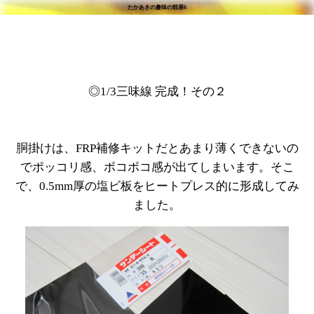
たかあきの趣味の部屋6
◎1/3三味線 完成！その２
胴掛けは、FRP補修キットだとあまり薄くできないの
でポッコリ感、ボコボコ感が出てしまいます。そこ
で、0.5mm厚の塩ビ板をヒートプレス的に形成してみ
ました。