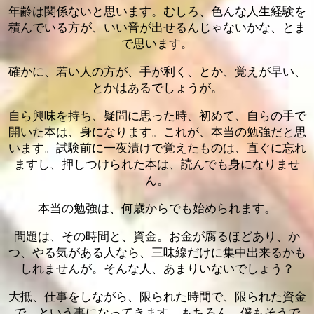
年齢は関係ないと思います。むしろ、色んな人生経験を
積んでいる方が、いい音が出せるんじゃないかな、とま
で思います。
確かに、若い人の方が、手が利く、とか、覚えが早い、
とかはあるでしょうが。
自ら興味を持ち、疑問に思った時、初めて、自らの手で
開いた本は、身になります。これが、本当の勉強だと思
います。試験前に一夜漬けで覚えたものは、直ぐに忘れ
ますし、押しつけられた本は、読んでも身になりませ
ん。
本当の勉強は、何歳からでも始められます。
問題は、その時間と、資金。お金が腐るほどあり、か
つ、やる気がある人なら、三味線だけに集中出来るかも
しれませんが。そんな人、あまりいないでしょう？
大抵、仕事をしながら、限られた時間で、限られた資金
で、という事になってきます。もちろん、僕もそうで