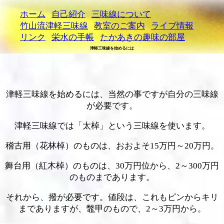
ホーム
自己紹介
三味線について
竹山流津軽三味線
教室のご案内
ライブ情報
リンク
栄水の手帳
たかあきの趣味の部屋
津軽三味線を始めるには
津軽三味線を始めるには、当然の事ですが自分の三味線
が必要です。
津軽三味線では「太棹」という三味線を使います。
稽古用（花林棹）のものは、おおよそ15万円～20万円。
舞台用（紅木棹）のものは、30万円位から、2～300万円
のものまであります。
それから、撥が必要です。値段は、これもピンからキリ
までありますが、鼈甲のもので、2～3万円から。